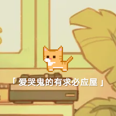
「 爱哭鬼的有求必应屋 」