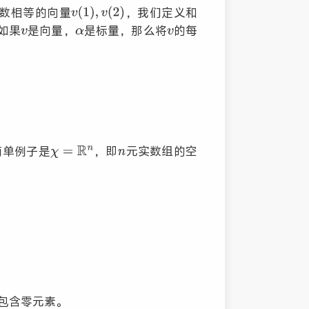
数相等的向量
，我们定义和
如果
是向量，
是标量，那么将
的每
简单例子是
，即
元实数组的空
包含零元素。