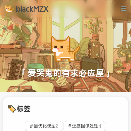
blackMZX
「 爱哭鬼的有求必应屋 」
标签
最优化模型
2
遥感图像处理
4